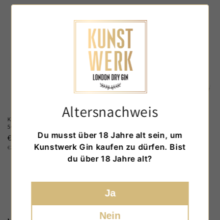
Altersnachweis
KUNSTWERK Gin - Miniaturen Mix
KUNSTWERK Likör - Lakritz 500ml
50ml
Normaler
€22,50 EUR
Du musst über 18 Jahre alt sein, um
Normaler
€31,00 EUR
GRUNDPREIS
Preis
PRO
€45,00
/
L
Kunstwerk Gin kaufen zu dürfen. Bist
GRUNDPREIS
Preis
PRO
€206,67
/
L
du über 18 Jahre alt?
Alle anzeigen
Ja
Nein