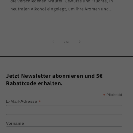
die verschiedenen Kräuter, Gewürze und Früchte, in
neutralen Alkohol eingelegt, um ihre Aromen und...
von
1
/
3
Jetzt Newsletter abonnieren und 5€
Rabattcode erhalten.
*
Pflichtfeld
*
E-Mail-Adresse
Vorname