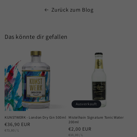
Zurück zum Blog
Das könnte dir gefallen
Ausverkauft
KUNSTWERK - London Dry Gin 500ml
Mistelhain Signature Tonic Water
200ml
Normaler
€36,90 EUR
Normaler
€2,00 EUR
GRUNDPREIS
Preis
PRO
€73,80
/
L
GRUNDPREIS
Preis
PRO
€10,00
/
L